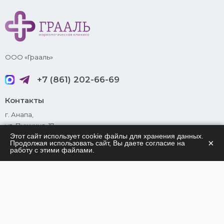
ООО «Грааль»
+7 (861) 202-66-69
Контакты
г. Анапа,
ул. Пушкина, 17
Этот сайт использует cookie файлы для хранения данных.
info@grail.su
×
Продолжая использовать сайт, Вы даете согласие на
работу с этими файлами.
Принимаем к оплате
Содержание
Отзывы
Наши специалисты